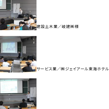
建設土木業／岐建㈱様
サービス業／㈱ジェイアール東海ホテ