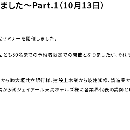
た～Part.1（10月13日）
研究セミナーを開催しました。
回とも50名までの予約者限定での開催となりましたが、そ
行から㈱大垣共立銀行様、建設土木業から岐建㈱様、製造業か
業から㈱ジェイアール東海ホテルズ様に各業界代表の講師と