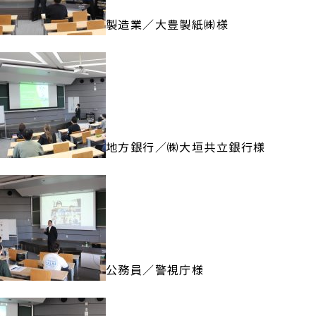
製造業／大豊製紙㈱様
地方銀行／㈱大垣共立銀行様
公務員／警視庁様