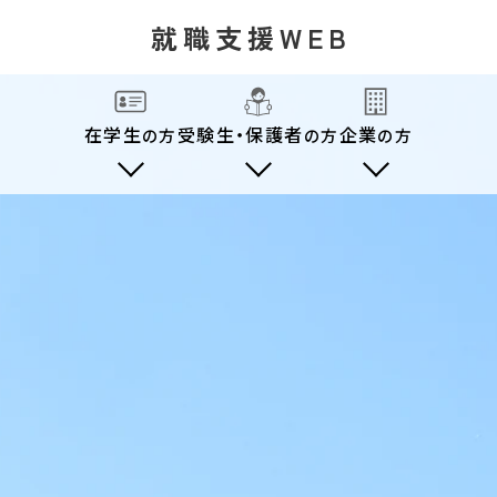
就職支援WEB
在学生
受験生・保護者
企業
の方
の方
の方