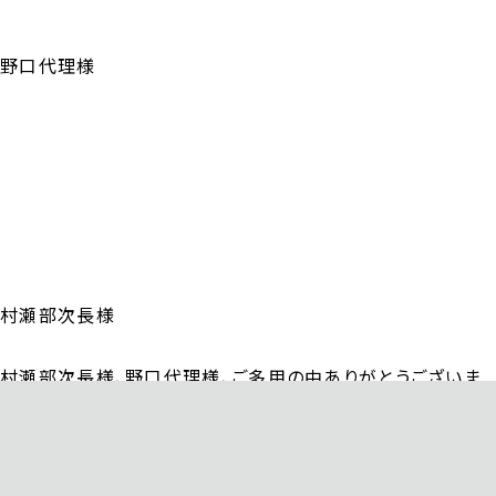
野口代理様
村瀬部次長様
村瀬部次長様、野口代理様、ご多用の中ありがとうございま
した。