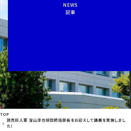
NEWS
記事
TOP
読売巨人軍 深山淳也球団統括部長をお迎えして講義を実施しまし
た！